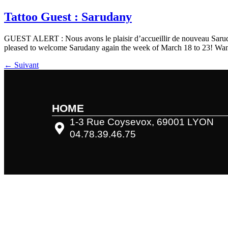
Aller au
contenu
Tattoo Guest : Sarudany
principal
GUEST ALERT : Nous avons le plaisir d’accueillir de nouveau Sarudan
pleased to welcome Sarudany again the week of March 18 to 23! Want
←
Suivant
HOME
1-3 Rue Coysevox, 69001 LYON
04.78.39.46.75